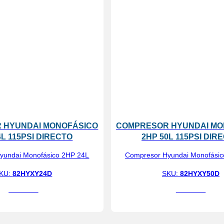
 HYUNDAI MONOFÁSICO
COMPRESOR HYUNDAI MO
4L 115PSI DIRECTO
2HP 50L 115PSI DIR
yundai Monofásico 2HP 24L
Compresor Hyundai Monofásic
KU:
82HYXY24D
SKU:
82HYXY50D
Ver más
Ver más