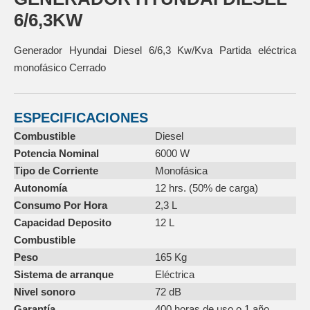
6/6,3KW
Generador Hyundai Diesel 6/6,3 Kw/Kva Partida eléctrica
monofásico Cerrado
ESPECIFICACIONES
Combustible
Diesel
Potencia Nominal
6000 W
Tipo de Corriente
Monofásica
Autonomía
12 hrs. (50% de carga)
Consumo Por Hora
2,3 L
Capacidad Deposito
12 L
Combustible
Peso
165 Kg
Sistema de arranque
Eléctrica
Nivel sonoro
72 dB
Garantía
400 horas de uso o 1 año