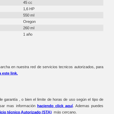
45 cc
1,6 HP
550 ml
Oregon
260 ml
1 año
archa en nuestra red de servicios tecnicos autorizados, para
a este link.
 garantía , o bien el limite de horas de uso según el tipo de
isar mas información
haciendo click aquí
. Ademas puedes
icio técnico Autorizado (STA)
más cercano.